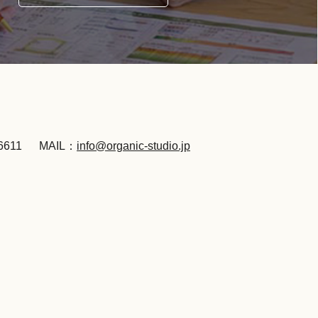
6611
MAIL：
info@organic-studio.jp