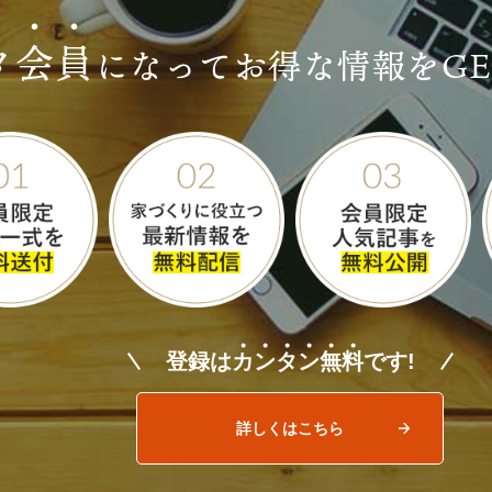
タ
会
員
になって
お得な情報をG
登録は
カ
ン
タ
ン
無
料
です!
詳しくはこちら