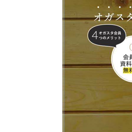
オ
ガ
ス