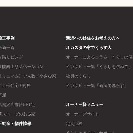
施工事例
新潟への移住をお考えの方へ
最新一覧
オガスタの家でくらす人
２階リビング
オーナーによるコラム「くらしの便
性能向上リノベーション
インタビュー集「くらしを訪ねて」
【ミニマム】少人数／小さな家
社員のくらし
二世帯住宅 / 同居
インタビュー集「新潟で暮らす」
平屋
店舗／店舗併用住宅
オーナー様メニュー
薪ストーブのある家
オーナーズサイト
不動産・物件情報
定期点検