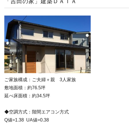
「吉田の家」建築ＤＡＴＡ
ご家族構成：ご夫婦＋親 3人家族
敷地面積：約76.5坪
延べ床面積：約34.5坪
◆空調方式：階間エアコン方式
Q値=1.38 UA値=0.38