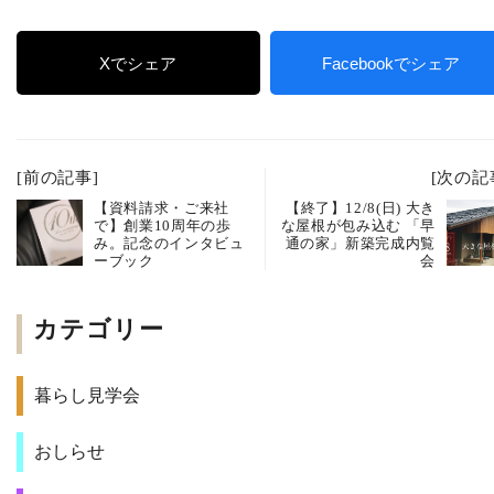
Xでシェア
Facebookでシェア
[前の記事]
[次の記
【資料請求・ご来社
【終了】12/8(日) 大き
で】創業10周年の歩
な屋根が包み込む 「早
み。記念のインタビュ
通の家」新築完成内覧
ーブック
会
カテゴリー
暮らし見学会
おしらせ