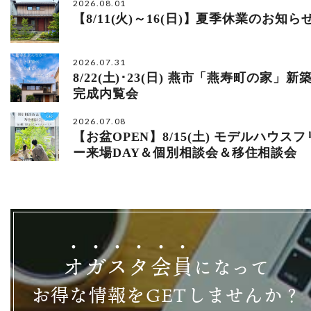
2026.08.01
【8/11(火)～16(日)】夏季休業のお知ら
2026.07.31
8/22(土)･23(日) 燕市「燕寿町の家」新
完成内覧会
2026.07.08
【お盆OPEN】8/15(土) モデルハウスフ
ー来場DAY＆個別相談会＆移住相談会
オ
ガ
ス
タ
会
員
になって
お得な情報をGETしませんか？