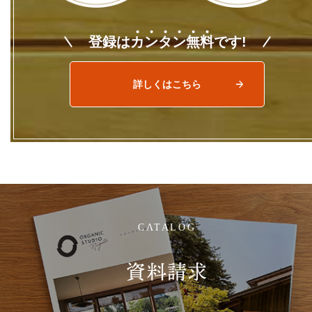
登録は
カ
ン
タ
ン
無
料
です!
詳しくはこちら
CATALOG
資料請求