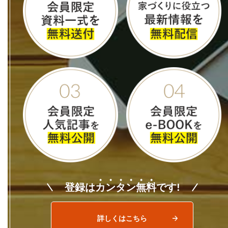
登録は
カ
ン
タ
ン
無
料
です!
詳しくはこちら