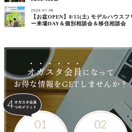
2026.07.08
【お盆OPEN】8/15(土) モデルハウスフ
ー来場DAY＆個別相談会＆移住相談会
オ
ガ
ス
タ
会
員
になって
お得な情報をGETしませんか？