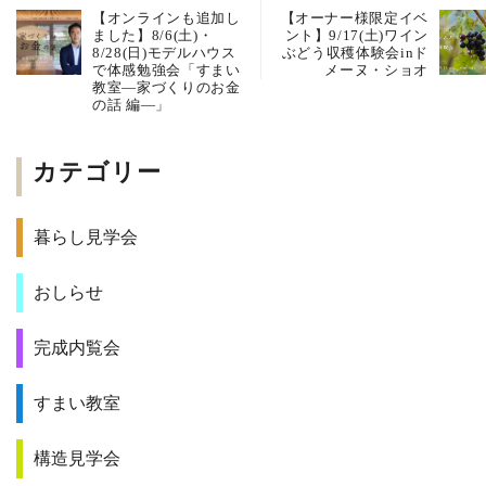
【オンラインも追加し
【オーナー様限定イベ
ました】8/6(土)・
ント】9/17(土)ワイン
8/28(日)モデルハウス
ぶどう収穫体験会inド
で体感勉強会「すまい
メーヌ・ショオ
教室―家づくりのお金
の話 編―」
カテゴリー
暮らし見学会
おしらせ
完成内覧会
すまい教室
構造見学会