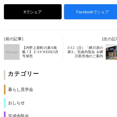
Xでシェア
Facebookでシェア
[前の記事]
[次の記
【内野上新町の家A掲
3/12（日）「網川原の
載！】２/18 WEEK3月
家A」完成内覧会 ＆網
号発売
川原売地のご案内
カテゴリー
暮らし見学会
おしらせ
完成内覧会