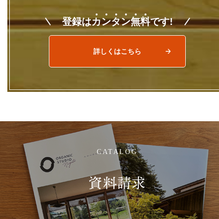
登録は
カ
ン
タ
ン
無
料
です!
詳しくはこちら
CATALOG
資料請求