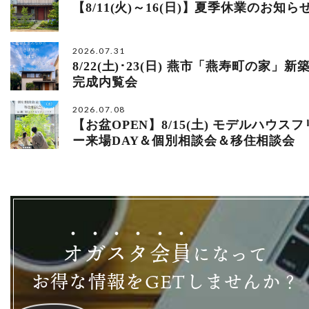
【8/11(火)～16(日)】夏季休業のお知ら
2026.07.31
8/22(土)･23(日) 燕市「燕寿町の家」新
完成内覧会
2026.07.08
【お盆OPEN】8/15(土) モデルハウスフ
ー来場DAY＆個別相談会＆移住相談会
オ
ガ
ス
タ
会
員
になって
お得な情報をGETしませんか？