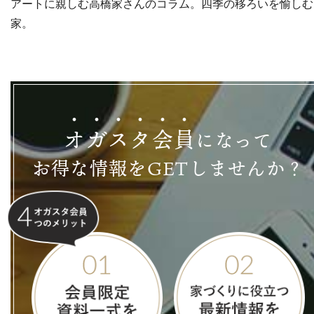
アートに親しむ高橋家さんのコラム。四季の移ろいを愉しむ
家。
オ
ガ
ス
タ
会
員
になって
お得な情報をGETしませんか？