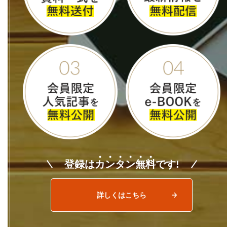
登録は
カ
ン
タ
ン
無
料
です!
詳しくはこちら