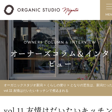
ME
OWNERS COLUMN & INTERVIEW
オーナーズコラム＆インタ
ビュー
オーガニックスタジオ新潟
>
くらしの便り
>
となりの芝生は、新潟だっ
vol.11 友情はだいたいキッチンで煮込まれる
vol.11 友情はだいたいキッチ