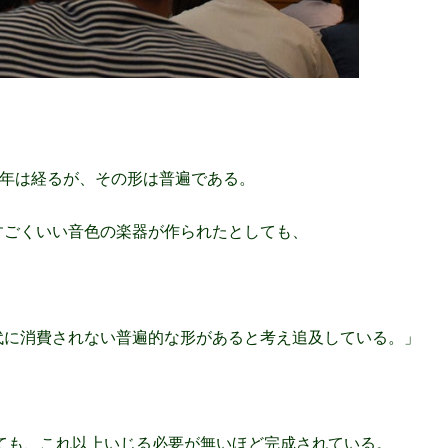
0年は経るが、その形は普遍である。
すごくいい音色の楽器が作られたとしても、
代に消費されない普遍的な形があると考え追及している。」
経ても、これ以上いじる必要が無いほど完成されている。