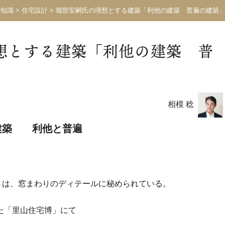
の知識
>
住宅設計
>
堀部安嗣氏の理想とする建築「利他の建築 普遍の建築
想とする建築「利他の建築 普
相模 稔
建築 利他と普遍
さは、窓まわりのディテールに秘められている。
れた「里山住宅博」にて