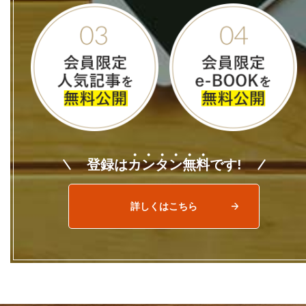
登録は
カ
ン
タ
ン
無
料
です!
詳しくはこちら