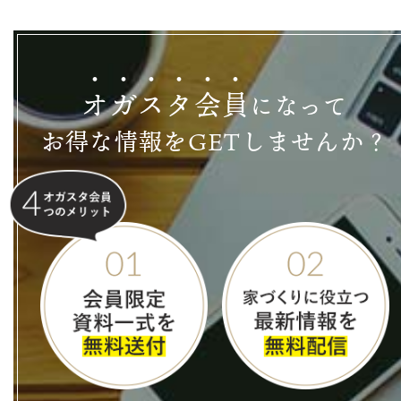
オ
ガ
ス
タ
会
員
になって
お得な情報をGETしませんか？