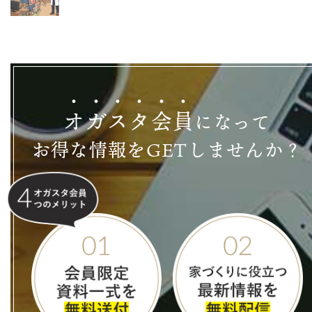
オ
ガ
ス
タ
会
員
になって
お得な情報をGETしませんか？