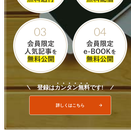
登録は
カ
ン
タ
ン
無
料
です!
詳しくはこちら