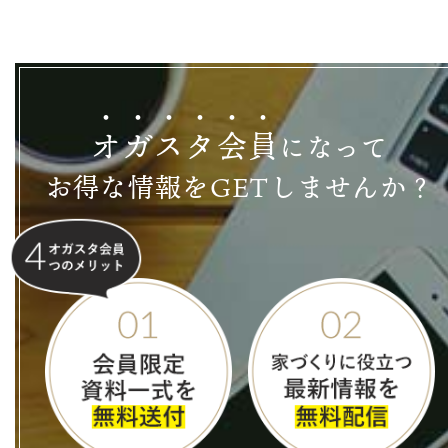
オ
ガ
ス
タ
会
員
になって
お得な情報をGETしませんか？