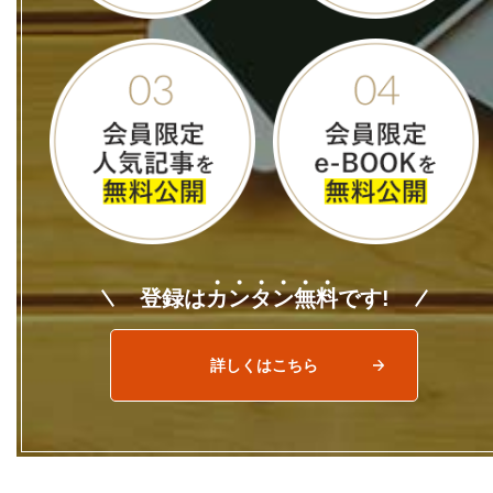
登録は
カ
ン
タ
ン
無
料
です!
詳しくはこちら