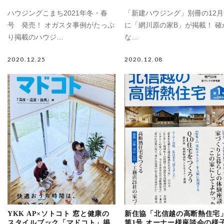
ハウジングこまち2021年冬・春
「新建ハウジング」別冊の12月
号 発売！ オガスタ事例がたっぷ
に「網川原の家B」が掲載！ 確
り掲載のハウジ…
な…
2020.12.25
2020.12.08
YKK AP×ソトコト 窓と健康の
新住協「北信越の高断熱住宅
スタイルブック「マドコト」掲
第1号 オーナー様座談会の様