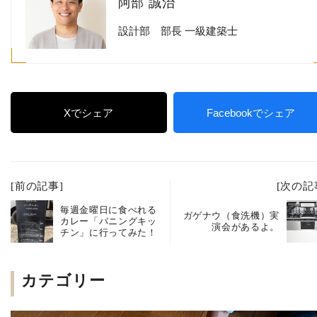
阿部 誠治
設計部 部長 一級建築士
Xでシェア
Facebookでシェア
[前の記事]
[次の記
毎週金曜日に食べれる
ガゲナウ（食洗機）実
カレー「バニングキッ
演会があるよ。
チン」に行ってみた！
カテゴリー