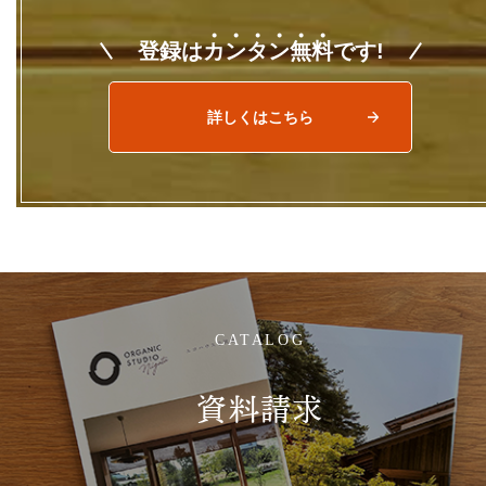
登録は
カ
ン
タ
ン
無
料
です!
詳しくはこちら
CATALOG
資料請求