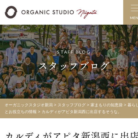
ME
STAFF BLOG
スタッフブログ
オーガニックスタジオ新潟
>
スタッフブログ
>
家まもりの知恵袋
>
暮ら
とお役立ちの情報
>
カルディがアピタ新潟西に出店するそうな。
カルディがアピタ新潟西に出