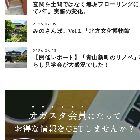
玄関を土間ではなく無垢フローリングに
て2年。実際の変化。
2026.07.09
みのさんぽ。Vol１「北方文化博物館」
2026.06.25
【開催レポート】「青山新町のリノベ」
らし見学会が大盛況でした！
オ
ガ
ス
タ
会
員
になって
お得な情報をGETしませんか？