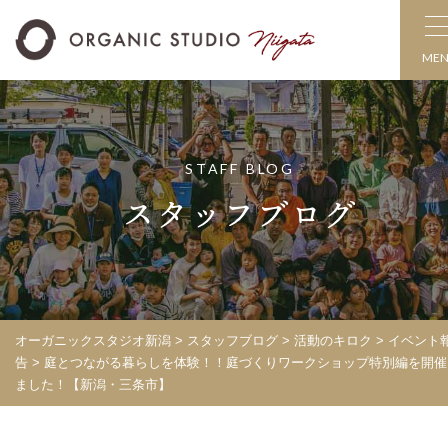
ME
STAFF BLOG
スタッフブログ
オーガニックスタジオ新潟
>
スタッフブログ
>
活動のキロク
>
イベント
告
>
庭とつながる暮らしを体験！！庭づくりワークショップ特別編を開催
ました！【新潟・三条市】