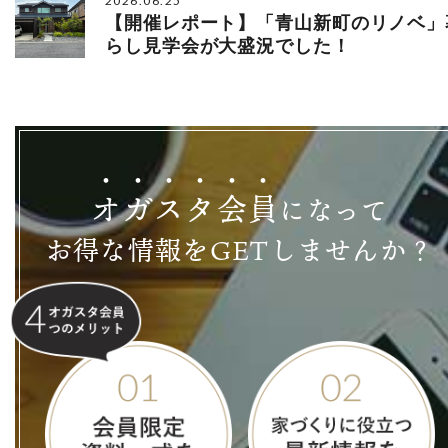
2026.06.25
【開催レポート】「青山新町のリノベ」
らし見学会が大盛況でした！
オ
ガ
ス
タ
会
員
になって
お得な情報をGETしませんか？