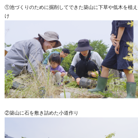
①池づくりのために掘削してできた築山に下草や低木を植え
け
②築山に石を敷き詰めた小道作り