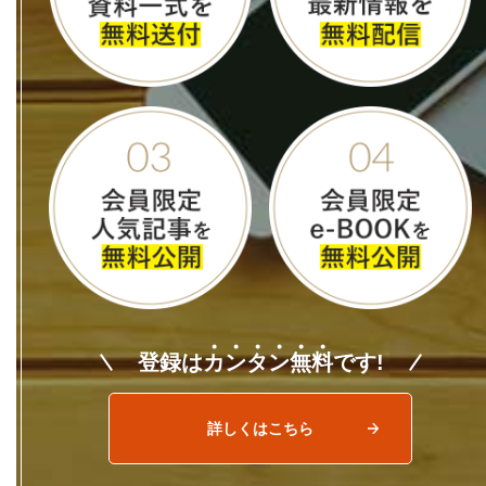
登録は
カ
ン
タ
ン
無
料
です!
詳しくはこちら