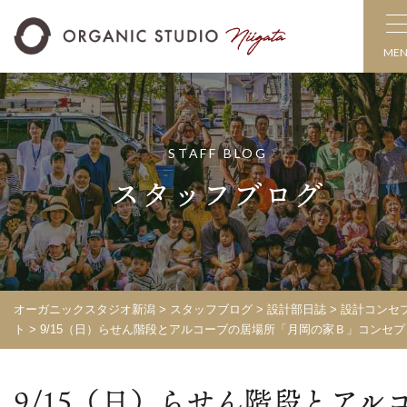
ME
STAFF BLOG
スタッフブログ
オーガニックスタジオ新潟
>
スタッフブログ
>
設計部日誌
>
設計コンセ
ト
>
9/15（日）らせん階段とアルコーブの居場所「月岡の家Ｂ」コンセプ
9/15（日）らせん階段とアル