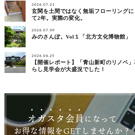
2026.07.21
玄関を土間ではなく無垢フローリングに
て2年。実際の変化。
2026.07.09
みのさんぽ。Vol１「北方文化博物館」
2026.06.25
【開催レポート】「青山新町のリノベ」
らし見学会が大盛況でした！
オ
ガ
ス
タ
会
員
になって
お得な情報をGETしませんか？