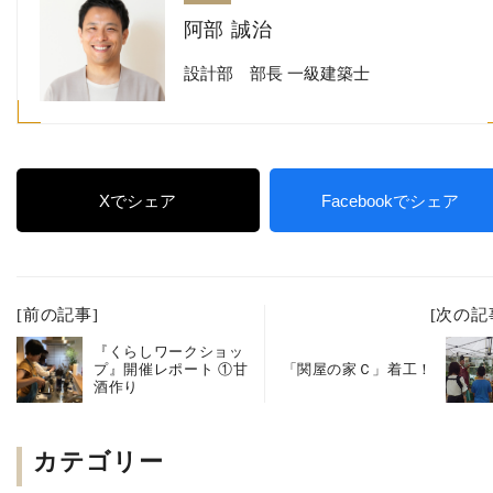
阿部 誠治
設計部 部長 一級建築士
Xでシェア
Facebookでシェア
[前の記事]
[次の記
『くらしワークショッ
プ』開催レポート ①甘
「関屋の家Ｃ」着工！
酒作り
カテゴリー