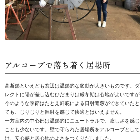
アルコーブで落ち着く居場所
高断熱といえども窓辺は温熱的な変動が大きいものです。ダ
レクトに陽が差し込むひだまりは厳冬期は心地がよいですが
今のような季節はたとえ軒庇による日射遮蔽ができていたと
ても、じりじりと輻射を感じて快適とはいえません。
一方室内の中心部は温熱的にニュートラルで、眩しさを感じ
ことも少ないです。壁で守られた居場所をアルコーブとして
け、安心感と居心地のよさをつくりだしました。