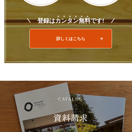
登録は
カ
ン
タ
ン
無
料
です!
詳しくはこちら
CATALOG
資料請求