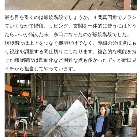
最も目を引くのは螺旋階段でしょうか。４間真四角でプラン
ていくなかで階段、リビング、玄関を一体的に使うにはどう
たらいいか悩んだ末、糸口になったのが螺旋階段でした。
螺旋階段は上下をつなぐ機能だけでなく、導線の分岐点にも
り視線を調整する間仕切りにもなります。複合的な機能を持
せた螺旋階段は図面化など困難な点も多かったですが新田見
イチから担当してやっています。