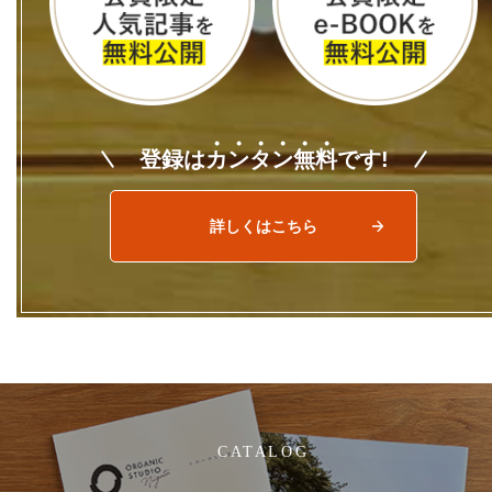
登録は
カ
ン
タ
ン
無
料
です!
詳しくはこちら
CATALOG