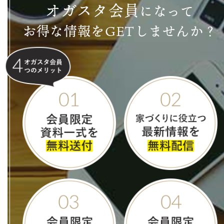
オ
ガ
ス
タ
会
員
になって
お得な情報をGETしませんか？