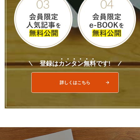
登録は
カ
ン
タ
ン
無
料
です!
詳しくはこちら