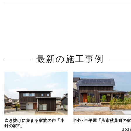
最新の施工事例
吹き抜けに集まる家族の声「小
半外×半平屋「燕市秋葉町の
針の家F」
202