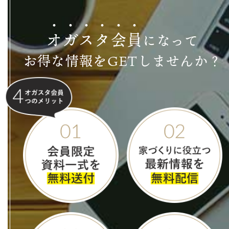
オ
ガ
ス
タ
会
員
になって
お得な情報をGETしませんか？