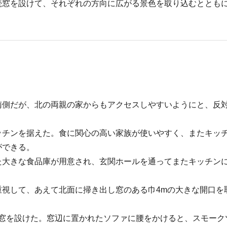
続窓を設けて、それぞれの方向に広がる景色を取り込むととも
南側だが、北の両親の家からもアクセスしやすいようにと、反
ッチンを据えた。食に関心の高い家族が使いやすく、またキッ
ができる。
た大きな食品庫が用意され、玄関ホールを通ってまたキッチン
重視して、あえて北面に掃き出し窓のある巾4mの大きな開口を
。
0の腰窓を設けた。窓辺に置かれたソファに腰をかけると、スモー