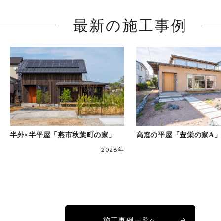
最新の施工事例
半外×半平屋「燕市秋葉町の家」
高窓の平屋「豊栄の家A
2026年
施工事例一覧へ