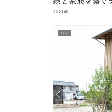
緑と家族を繋ぐ
2021年
5
/
29