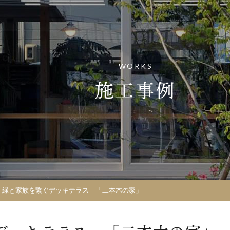
WORKS
施工事例
>
緑と家族を繋ぐデッキテラス 「二本木の家」