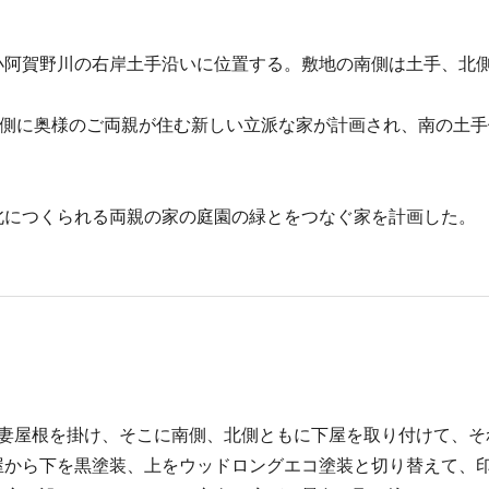
小阿賀野川の右岸土手沿いに位置する。敷地の南側は土手、北
北側に奥様のご両親が住む新しい立派な家が計画され、南の土
北につくられる両親の家の庭園の緑とをつなぐ家を計画した。
切妻屋根を掛け、そこに南側、北側ともに下屋を取り付けて、そ
屋から下を黒塗装、上をウッドロングエコ塗装と切り替えて、