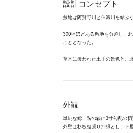
設計コンセプト
敷地は阿賀野川と信濃川を結ぶ
300坪ほどある敷地を分割し、
こととなった。
草木に覆われた土手の景色と、
外観
単純な総二階の箱に3寸勾配の
外壁は杉板縦張り押縁とし、下