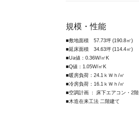
規模・性能
■敷地面積 57.73坪 (190.8㎡)
■延床面積 34.63坪 (114.4㎡)
■Ua値：0.36W/㎡K
■Q値：1.05W/㎡K
■暖房負荷：24.1ｋＷｈ/㎡
■冷房負荷：16.1ｋＷｈ/㎡
■空調計画 ： 床下エアコン・2
■木造在来工法 二階建て