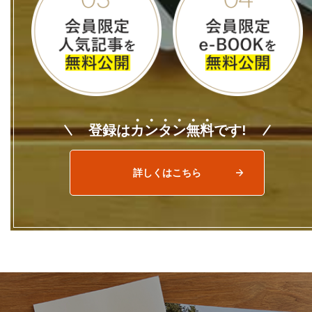
登録は
カ
ン
タ
ン
無
料
です!
詳しくはこちら