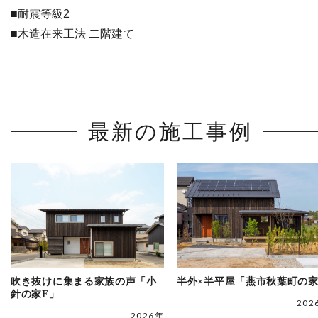
■耐震等級2
■木造在来工法 二階建て
最新の施工事例
吹き抜けに集まる家族の声「小
半外×半平屋「燕市秋葉町の
針の家F」
202
2026年