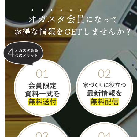
オ
ガ
ス
タ
会
員
になって
お得な情報をGETしませんか？