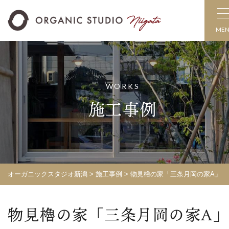
ME
WORKS
施工事例
オーガニックスタジオ新潟
>
施工事例
>
物見櫓の家「三条月岡の家A」
物見櫓の家「三条月岡の家A」