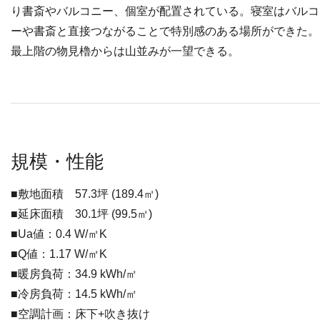
り書斎やバルコニー、個室が配置されている。寝室はバルコ
ーや書斎と直接つながることで特別感のある場所ができた。
最上階の物見櫓からは山並みが一望できる。
規模・性能
■敷地面積 57.3坪 (189.4㎡)
■延床面積 30.1坪 (99.5㎡)
■Ua値：0.4 W/㎡K
■Q値：1.17 W/㎡K
■暖房負荷：34.9 kWh/㎡
■冷房負荷：14.5 kWh/㎡
■空調計画：床下+吹き抜け