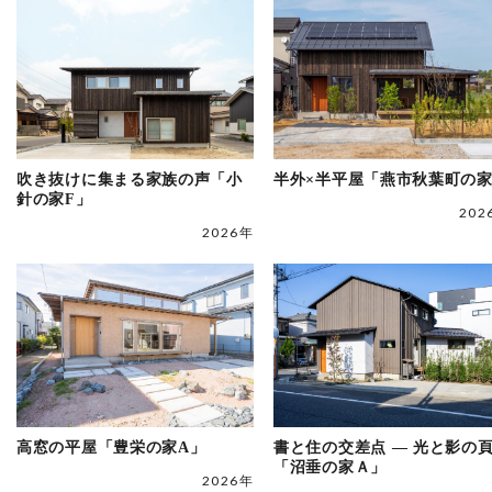
吹き抜けに集まる家族の声「小
半外×半平屋「燕市秋葉町の
針の家F」
202
2026年
高窓の平屋「豊栄の家A」
書と住の交差点 ― 光と影の
「沼垂の家Ａ」
2026年