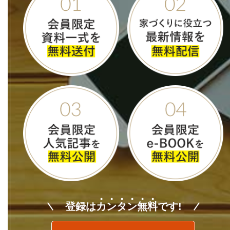
登録は
カ
ン
タ
ン
無
料
です!