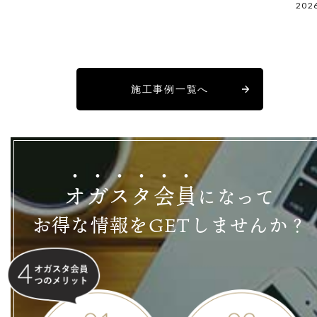
202
施工事例一覧へ
オ
ガ
ス
タ
会
員
になって
お得な情報をGETしませんか？