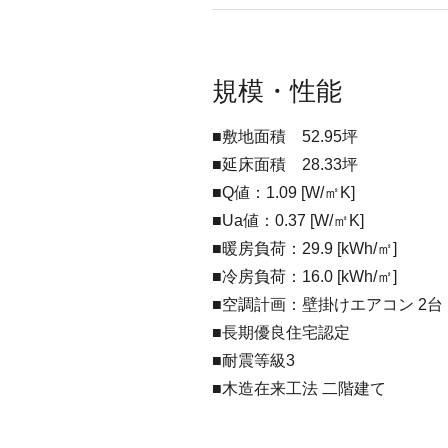
規模・性能
■敷地面積 52.95坪
■延床面積 28.33坪
■Q値：1.09 [W/㎡K]
■Ua値：0.37 [W/㎡K]
■暖房負荷：29.9 [kWh/㎡]
■冷房負荷：16.0 [kWh/㎡]
■空調計画：壁掛けエアコン 2台
■長期優良住宅認定
■耐震等級3
■木造在来工法 二階建て