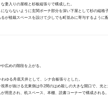
うな妻入りの屋根と杉板縦張りで構成した。
しにならないように玄関ポーチ部分を深い下屋として杉の縦格
あるが植栽スペースを設けて少しでも町並みに寄与するように
やや広めの階段を上がる。
いわゆる舟底天井として、シナ合板張りとした。
一視界が抜ける北東側は巾2間のはめ殺しの大きな開口で、光と
具が用意され、机スペース、本棚、読書コーナーで構成される