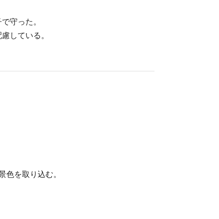
子で守った。
配慮している。
景色を取り込む。
。