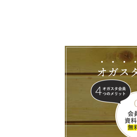
オ
ガ
ス