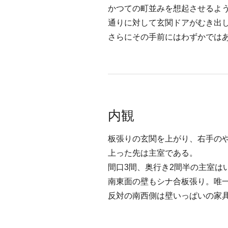
かつての町並みを想起させるよ
通りに対して玄関ドアがむき出
さらにその手前にはわずかでは
内観
板張りの玄関を上がり、右手の
上った先は主室である。
間口3間、奥行き2間半の主室は
南東面の壁もシナ合板張り。唯
反対の南西側は壁いっぱいの家