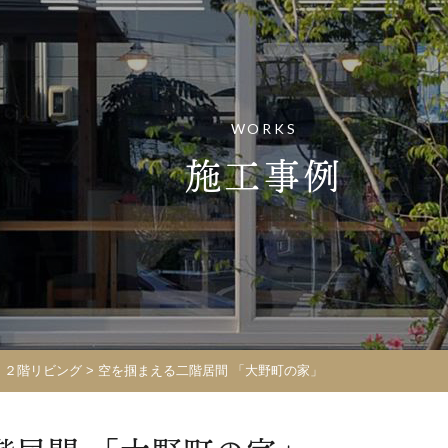
WORKS
施工事例
>
２階リビング
>
空を掴まえる二階居間 「大野町の家」