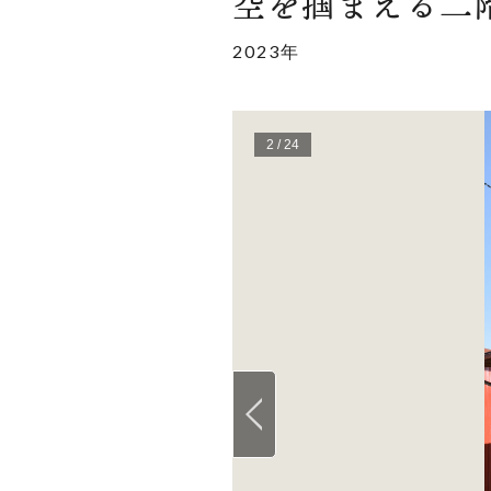
空を掴まえる二
2023年
2
/
24