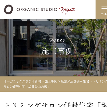
ME
WORKS
施工事例
オーガニックスタジオ新潟
>
施工事例
>
店舗／店舗併用住宅
>
トリミン
サロン併設住宅「坂井砂山の家」
トリミングサロン併設住宅「