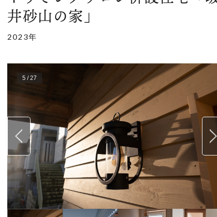
井砂山の家」
2023年
5
/
27