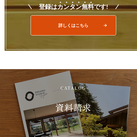
登録は
カ
ン
タ
ン
無
料
です!
詳しくはこちら
CATALOG
資料請求