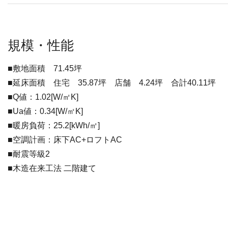
規模・性能
■敷地面積 71.45坪
■延床面積 住宅 35.87坪 店舗 4.24坪 合計40.11坪
■Q値：1.02[W/㎡K]
■Ua値：0.34[W/㎡K]
■暖房負荷：25.2[kWh/㎡]
■空調計画：床下AC+ロフトAC
■耐震等級2
■木造在来工法 二階建て