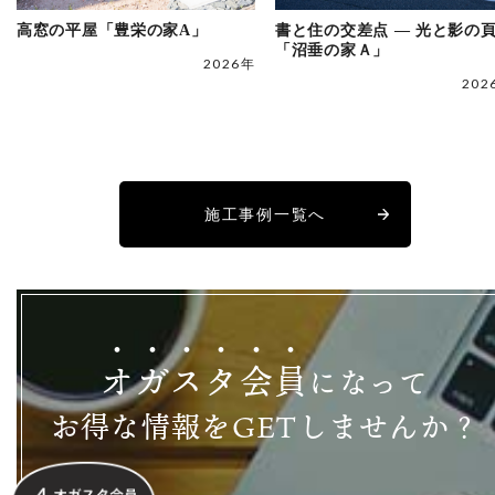
高窓の平屋「豊栄の家A」
書と住の交差点 ― 光と影の
「沼垂の家Ａ」
2026年
202
施工事例一覧へ
オ
ガ
ス
タ
会
員
になって
お得な情報をGETしませんか？