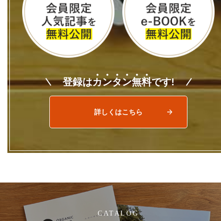
登録は
カ
ン
タ
ン
無
料
です!
詳しくはこちら
CATALOG