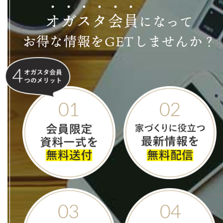
オ
ガ
ス
タ
会
員
になって
お得な情報をGETしませんか？