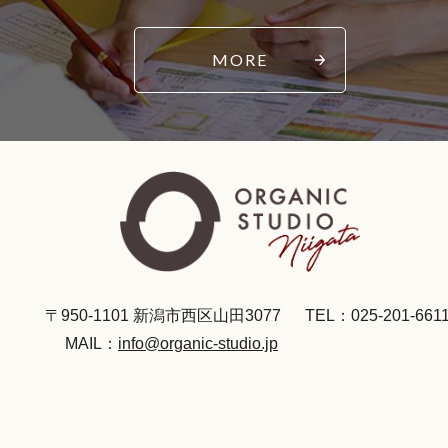
MORE
〒950-1101 新潟市西区山田3077
TEL：025-201-661
MAIL：
info@organic-studio.jp