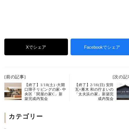
Xでシェア
Facebookでシェア
[前の記事]
[次の記
【終了】1/18(土) -大開
【終了】2/16(日) 安田
口障子リビングの家- 中
瓦×雁木 和の佇まいの
央区「関屋の家C」新
「太夫浜の家」新築完
築完成内覧会
成内覧会
カテゴリー