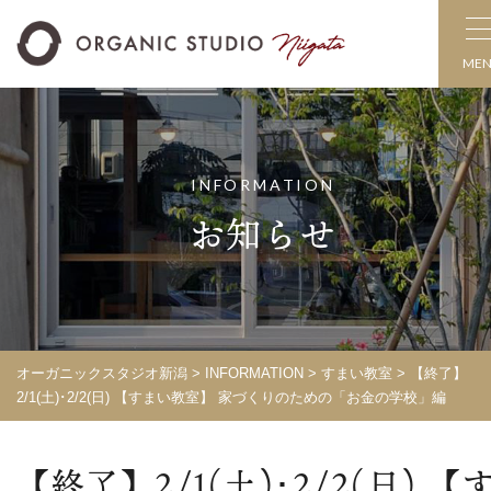
ME
INFORMATION
お知らせ
オーガニックスタジオ新潟
>
INFORMATION
>
すまい教室
> 【終了】
2/1(土)･2/2(日) 【すまい教室】 家づくりのための「お金の学校」編
【終了】2/1(土)･2/2(日) 【