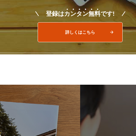
登録は
カ
ン
タ
ン
無
料
です!
詳しくはこちら