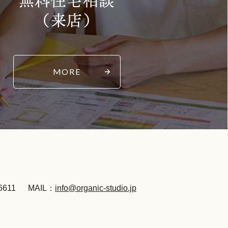
（来店）
MORE
6611
MAIL：
info@organic-studio.jp