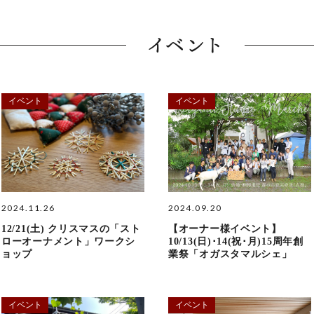
イベント
イベント
イベント
2024.11.26
2024.09.20
12/21(土) クリスマスの「スト
【オーナー様イベント】
ローオーナメント」ワークシ
10/13(日)･14(祝･月)15周年創
ョップ
業祭「オガスタマルシェ」
イベント
イベント