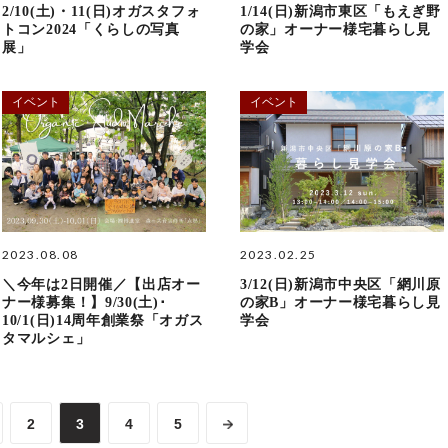
2/10(土)・11(日)オガスタフォ
1/14(日)新潟市東区「もえぎ野
トコン2024「くらしの写真
の家」オーナー様宅暮らし見
展」
学会
イベント
イベント
2023.08.08
2023.02.25
＼今年は2日開催／【出店オー
3/12(日)新潟市中央区「網川原
ナー様募集！】9/30(土)･
の家B」オーナー様宅暮らし見
10/1(日)14周年創業祭「オガス
学会
タマルシェ」
2
3
4
5