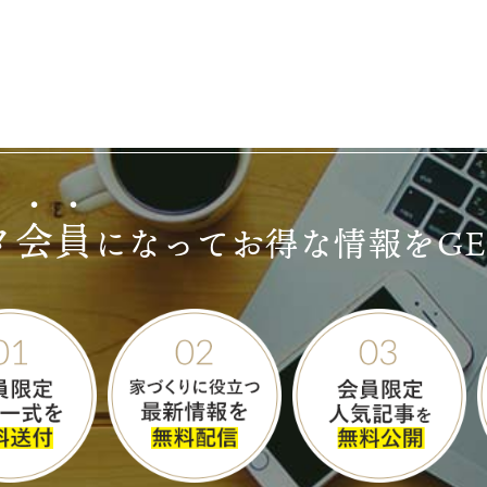
タ
会
員
になって
お得な情報をG