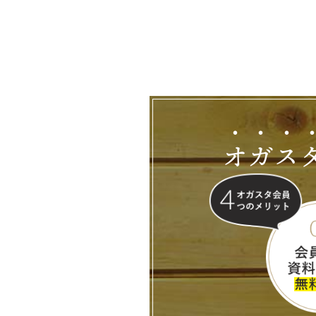
オ
ガ
ス