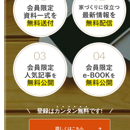
登録は
カ
ン
タ
ン
無
料
です!
詳しくはこちら