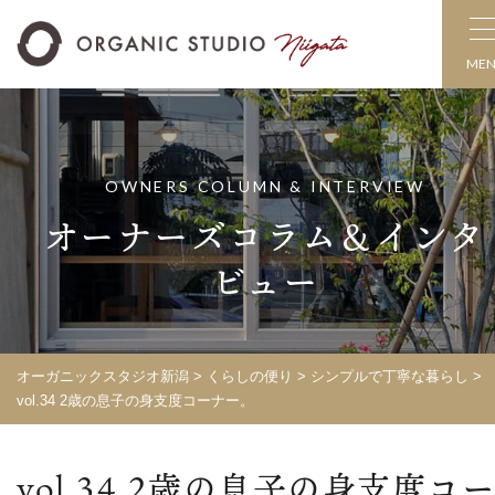
ME
OWNERS COLUMN & INTERVIEW
オーナーズコラム＆インタ
ビュー
オーガニックスタジオ新潟
>
くらしの便り
>
シンプルで丁寧な暮らし
>
vol.34 2歳の息子の身支度コーナー。
vol.34 2歳の息子の身支度コ