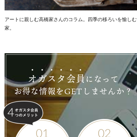
アートに親しむ高橋家さんのコラム。四季の移ろいを愉しむ
家。
オ
ガ
ス
タ
会
員
になって
お得な情報をGETしませんか？