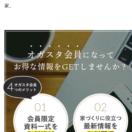
家。
オ
ガ
ス
タ
会
員
になって
お得な情報をGETしませんか？