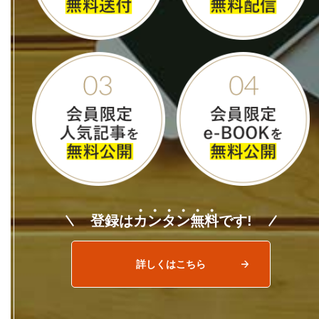
登録は
カ
ン
タ
ン
無
料
です!
詳しくはこちら