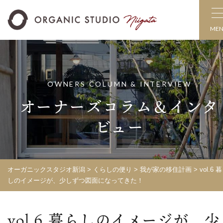
ME
OWNERS COLUMN & INTERVIEW
オーナーズコラム＆インタ
ビュー
オーガニックスタジオ新潟
>
くらしの便り
>
我が家の移住計画
>
vol.6 
しのイメージが、少しずつ図面になってきた！
vol.6 暮らしのイメージが、少