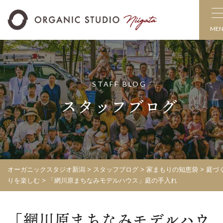
ME
STAFF BLOG
スタッフブログ
オーガニックスタジオ新潟
>
スタッフブログ
>
家まもりの知恵袋
>
庭づ
りを楽しむ
>
「網川原まちなみモデルハウス」庭の手入れ
「網川原まちなみモデルハウ