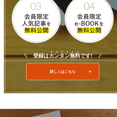
登録は
カ
ン
タ
ン
無
料
です!
詳しくはこちら