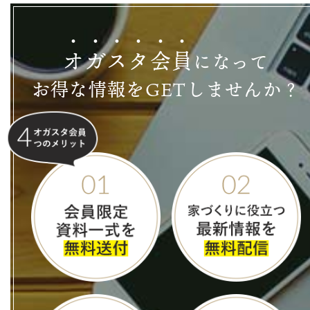
オ
ガ
ス
タ
会
員
になって
お得な情報をGETしませんか？