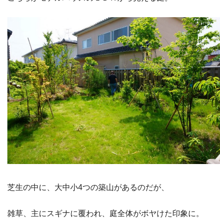
芝生の中に、大中小4つの築山があるのだが、
雑草、主にスギナに覆われ、庭全体がボヤけた印象に。