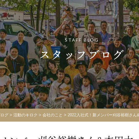
STAFF BLOG
スタッフブログ
ブログ
>
活動のキロク
>
会社のこと
>
2022入社式！新メンバー刈谷裕樹さん