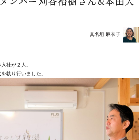
新メンバー刈谷裕樹さん&本田大
眞名垣 麻衣子
卒入社が２人。
式を執り行いました。