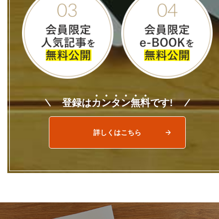
登録は
カ
ン
タ
ン
無
料
です!
詳しくはこちら