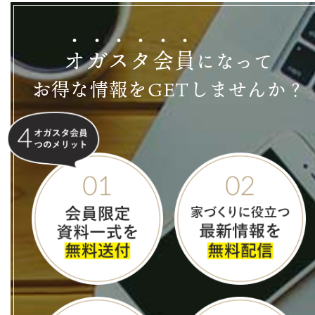
オ
ガ
ス
タ
会
員
になって
お得な情報をGETしませんか？