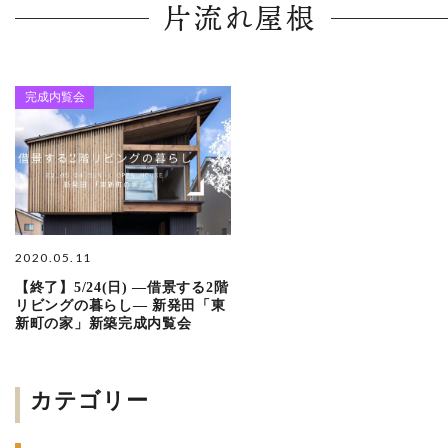
片流れ屋根
完成内覧会
2020.05.11
【終了】5/24(日) ―借景する2階
リビングの暮らし― 新発田「東
新町の家」新築完成内覧会
カテゴリー