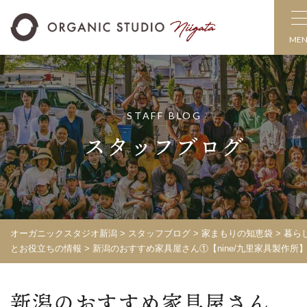
ME
STAFF BLOG
スタッフブログ
オーガニックスタジオ新潟
>
スタッフブログ
>
家まもりの知恵袋
>
暮ら
とお役立ちの情報
>
新潟のおすすめ家具屋さん①【nine/九里家具製作所
新潟のおすすめ家具屋さん