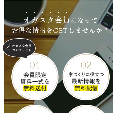
オ
ガ
ス
タ
会
員
になって
お得な情報をGETしませんか？