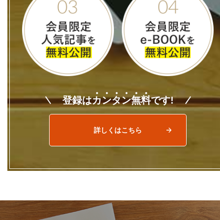
登録は
カ
ン
タ
ン
無
料
です!
詳しくはこちら