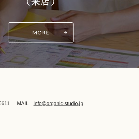
（来店）
MORE
6611
MAIL：
info@organic-studio.jp