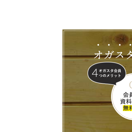
オ
ガ
ス